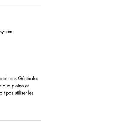
 system.
onditions Générales
e que pleine et
t pas utiliser les