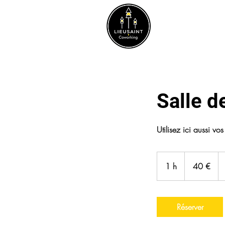
NOS OFFRE
Salle d
Utilisez ici aussi vo
40
euros
1 h
1
40 €
Réserver