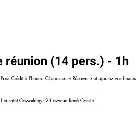
S
NOS ESPACES
LA COLOC'
VIE LOCALE
More
e réunion (14 pers.) - 1h
s Pass Crédit à l’heure. Cliquez sur « Réserver » et ajoutez vos heures
Lieusaint Coworking - 23 avenue René Cassin