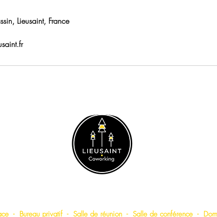
in, Lieusaint, France
saint.fr
LIEUSAINT COWORKING
ace
-
Bureau privatif
-
Salle de
réunion
-
Salle de conférence
-
Domi