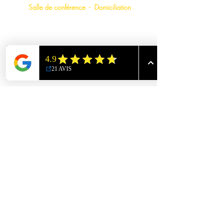
Salle de conférence
-
Domiciliation
Espace Commercial Windsor
23, Avenue René Cassin - 77127 Lieusaint
22, rue jateau - 77127 Lieusaint
hello@lieusaint-coworking.fr
01 78 48 21 23
Accueil:
07 67 55 89 61
Commercial:
07 85 08 94 48
©2026 Lieusaint Coworking
Engag
é
pour la vie locale