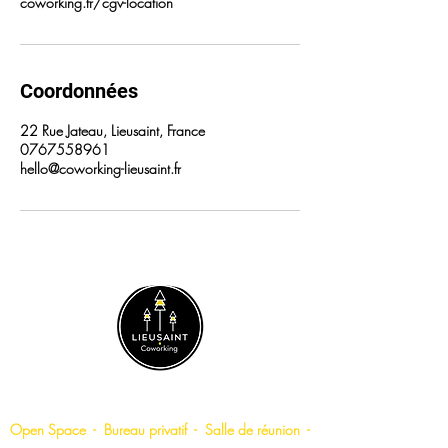
coworking.fr/cgv-location
Coordonnées
22 Rue Jateau, Lieusaint, France
0767558961
hello@coworking-lieusaint.fr
LIEUSAINT COWORKING
Open Space
-
Bureau privatif
-
Salle de
réunion
-