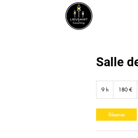
NOS OFFRE
Salle d
180
euros
9 h
9
180 €
h
Réserver