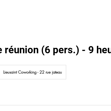
S
NOS ESPACES
LA COLOC'
VIE LOCALE
More
e réunion (6 pers.) - 9 he
Lieusaint Coworking - 22 rue jateau