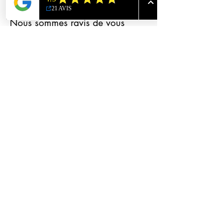
Nous sommes ravis de vous
accueillir au sein de notre
communauté et espérons que ces
règles contribueront à une
atmosphère positive et
dynamique. Merci de votre
engagement envers ce lieu et les
autres membres. Bonne
installation et bon travail !