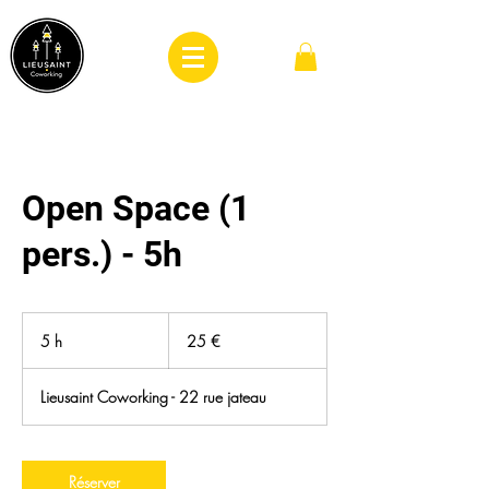
Open Space (1
pers.) - 5h
25
euros
5 h
5
25 €
h
Lieusaint Coworking - 22 rue jateau
Réserver