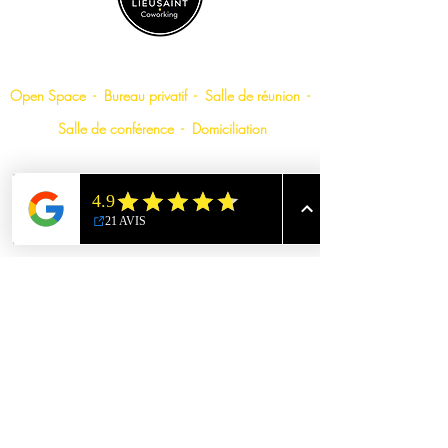
LIEUSAINT COWORKING
Open Space
-
Bureau privatif
-
Salle de
réunion
-
Salle de conférence
-
Domiciliation
Espace Commercial Windsor
23, Avenue René Cassin - 77127 Lieusaint
22, rue jateau - 77127 Lieusaint
hello@lieusaint-coworking.fr
01 78 48 21 23
Accueil:
07 67 55 89 61
Commercial:
07 85 08 94 48
©2026 Lieusaint Coworking
Engag
é
pour la vie locale